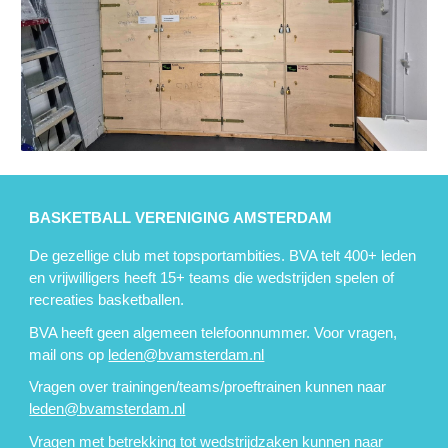
BASKETBALL VERENIGING AMSTERDAM
De gezellige club met topsportambities. BVA telt 400+ leden
en vrijwilligers heeft 15+ teams die wedstrijden spelen of
recreaties basketballen.
BVA heeft geen algemeen telefoonnummer. Voor vragen,
mail ons op
leden@bvamsterdam.nl
Vragen over trainingen/teams/proeftrainen kunnen naar
leden@bvamsterdam.nl
Vragen met betrekking tot wedstrijdzaken kunnen naar